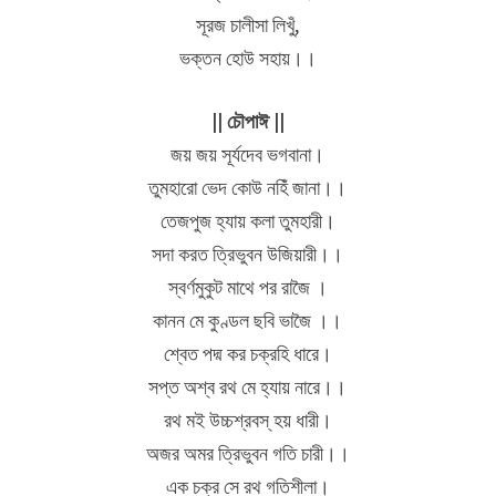
সূরজ চালীসা লিখুঁ,
ভক্তন হোউ সহায়।।
|| চৌপাঈ ||
জয় জয় সূর্যদেব ভগবানা।
তুমহারো ভেদ কোউ নহিঁ জানা।।
তেজপুজ হ্যায় কলা তুমহারী।
সদা করত ত্রিভুবন উজিয়ারী।।
স্বর্ণমুকুট মাথে পর রাজৈ ।
কানন মে কুণ্ডল ছবি ভাজৈ ।।
শ্বেত পদ্ম কর চক্রহি ধারে।
সপ্ত অশ্ব রথ মে হ্যায় নারে।।
রথ মই উচ্চশ্রবস্ হয় ধারী।
অজর অমর ত্রিভুবন গতি চারী।।
এক চক্র সে রথ গতিশীলা।