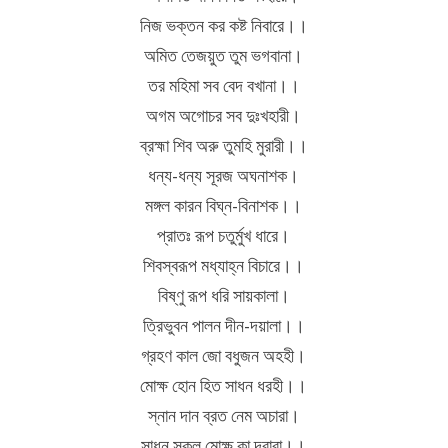
নিজ ভক্তন কর কষ্ট নিবারে।।
অমিত তেজয়ুত তুম ভগবানা।
তর মহিমা সব বেদ বখানা।।
অগম অগোচর সব দুঃখহারী।
ব্রহ্মা শিব অরু তুমহি মুরারী।।
ধন্য-ধন্য সূরজ অঘনাশক।
মঙ্গল কারন বিঘ্ন-বিনাশক।।
প্রাতঃ রূপ চতুর্মুখ ধারে।
শিবস্বরূপ মধ্যাহ্ন বিচারে।।
বিষ্ণু রূপ ধরি সায়কালা।
ত্রিভুবন পালন দীন-দয়ালা।।
গ্রহণ কাল জো বধুজন অহহী।
মোক্ষ হোন হিত সাধন ধরহী।।
স্নান দান ব্রত নেম অচারা।
সাধন সকল মোক্ষ কা দ্বারা।।