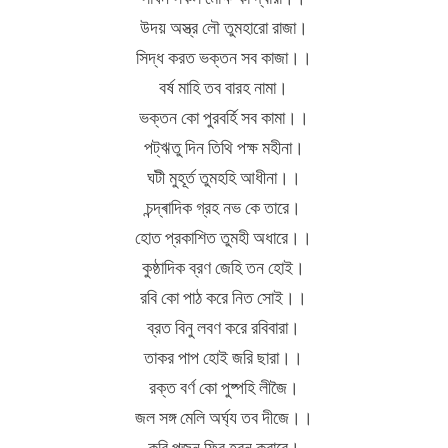
উদয় অস্ত্র লৌ তুমহারো রাজা।
সিদ্ধ করত ভক্তন সব কাজা।।
বর্ষ মাহি তব বারহ নামা।
ভক্তন কো পুরবৰ্হি সব কামা।।
পট্‌ঋতু দিন তিথি পক্ষ মহীনা।
ঘটী মুহূর্ত তুমহহি আধীনা।।
চন্দ্ৰাদিক গ্রহ নভ কে তারে।
হোত প্রকাশিত তুমহী অধারে।।
কুষ্ঠাদিক ব্রণ জেহি তন হোই।
রবি কো পাঠ করে নিত সোই।।
ব্রত বিনু লবণ করে রবিবারা।
তাকর পাপ হোই জরি ছারা।।
রক্ত বর্ণ কো পুষ্পহি লীজৈ।
জল সঙ্গ মেলি অর্ঘ‍্য তব দীজে।।
করি পূজন ফির হবন করাবে।