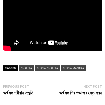
TAGGED
CHALISA
SURYA CHALISA
SURYA MANTRA
Post
Previous
N
PREVIOUS POST
NEXT POST
post:
p
অর্থসহ শ্রীরাম স্তুতি
অর্থসহ শিব পঞ্চাক্ষর স্তোত্রম্
navigation