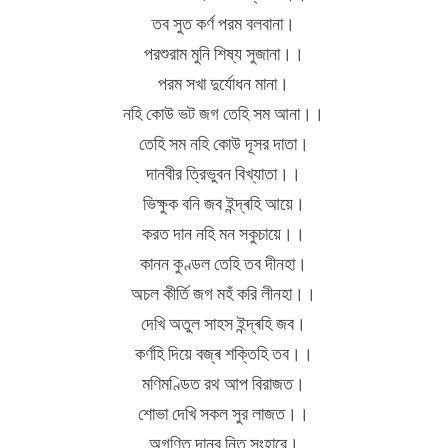
তব সুত কর্ণ পরম বলবানা।
পরশুরাম মুনি শিষ্য সুজানা।।
পরম সখা দুর্যোধন মানা।
নহি কোউ ভট জগ তেহি সম আনা।।
তেহি সম নহি কোউ দূসর দাতা।
দানবীর ত্রিভুবন বিখ্যাতা।।
ভিক্ষুক বনি জব ইন্দ্ৰহি আয়ে।
করত দান নহি মন সকুচায়ে।।
কানন কুণ্ডল তেহি তব দীনহা।
অচল কীর্তি জগ মহঁ করি লীনহা।।
দেখি অতুল সাহস ইন্দ্ৰহি জব।
কৰ্ণহি দিয়ে বজ্ৰ শক্তিহি তব।।
মণিমণ্ডিত রথ আপ বিরাজত।
শোভা দেখি সকল সুর লাজত।।
অগণিত দানব নিত সংহারে।