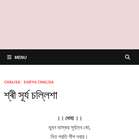
MENU
CHALISA
/
SURYA CHALISA
শ্ৰী সূৰ্য চল্লিশা
।। দোহা ।।
ভুবন ভাস্কর সূর্যদেব কো,
নিত প্রতি শীশ নবায়।