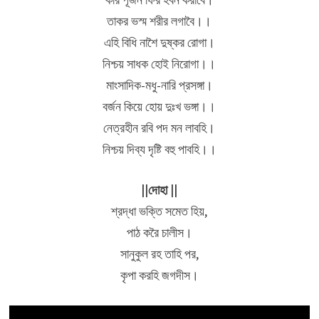
তাকর ভস্ম শরীর লগাবৈ।।
এহি বিধি নাশৈ দুষ্কর রোগা।
নিশ্চয় সাধক হোই নিরোগা।।
মাংসাদিক-মধু-নারি প্রসঙ্গা।
বর্জন কিয়ে হোয় দুঃখ ভঙ্গা।।
নেত্রহীন রবি পদ মন লাবহি।
নিশ্চয় দিব্য দৃষ্টি বহু পাবহি।।
||দোহা ||
শ্রদ্ধা ভক্তি সমেত হিয়,
পাঠ করৈ চালীস।
সানুকুল রহ তাহি পর,
কৃপা করহি জগদীস।