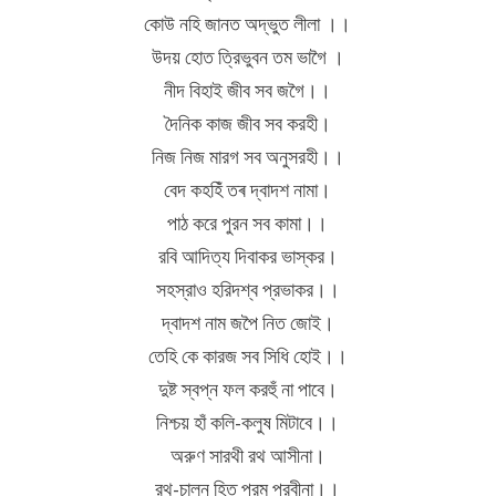
কোউ নহি জানত অদ্ভুত লীলা ।।
উদয় হোত ত্রিভুবন তম ভাগৈ ।
নীদ বিহাই জীব সব জগৈ।।
দৈনিক কাজ জীব সব করহী।
নিজ নিজ মারগ সব অনুসরহী।।
বেদ কহহিঁ তৰ দ্বাদশ নামা।
পাঠ করে পুরন সব কামা।।
রবি আদিত্য দিবাকর ভাস্কর।
সহস্রাও হরিদশ্ব প্রভাকর।।
দ্বাদশ নাম জপৈ নিত জোই।
তেহি কে কারজ সব সিধি হোই।।
দুষ্ট স্বপ্ন ফল করহুঁ না পাবে।
নিশ্চয় হাঁ কলি-কলুষ মিটাবে।।
অরুণ সারথী রথ আসীনা।
রথ-চালন হিত পরম প্রবীনা।।