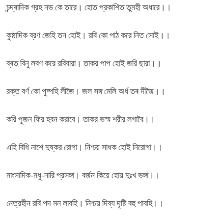
চন্দ্ৰাদিক গ্রহ নভ কে তারে। হোত প্রকাশিত তুমহী অধারে।।
কুষ্ঠাদিক ব্রণ জেহি তন হোই। রবি কো পাঠ করে নিত সোই।।
ব্ৰত বিনু লবণ করে রবিবারা। তাকর পাপ হোই জরি ছারা।।
রক্ত বর্ণ কো পুষ্পহি লীজৈ। জল সঙ্গ মেলি অৰ্ধ তৰ দীজৈ।।
করি পূজন ফির হবন করাবে। তাকর ভস্ম শরীর লগাবৈ।।
এহি বিধি নাশে দুষ্কর রোগা। নিশ্চয় সাধক হোই নিরোগা।।
মাংসাদিক-মধু-নারি প্রসঙ্গা। বর্জন কিয়ে হোয় দুঃখ ভঙ্গা।।
নেত্রহীন রবি পদ মন লাবহি। নিশ্চয় দিব্য দৃষ্টি বহু পাবহি।।