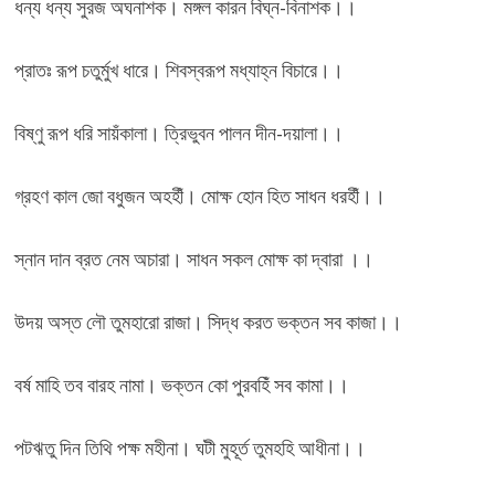
ধন্য ধন্য সুরজ অঘনাশক। মঙ্গল কারন বিঘ্ন-বিনাশক।।
প্রাতঃ রূপ চতুর্মুখ ধারে। শিবস্বরূপ মধ্যাহ্ন বিচারে।।
বিষ্ণু রূপ ধরি সায়ঁকালা। ত্রিভুবন পালন দীন-দয়ালা।।
গ্রহণ কাল জো বধুজন অহহীঁ। মোক্ষ হোন হিত সাধন ধরহীঁ।।
স্নান দান ব্রত নেম অচারা। সাধন সকল মোক্ষ কা দ্বারা ।।
উদয় অস্ত লৌ তুমহারো রাজা। সিদ্ধ করত ভক্তন সব কাজা।।
বর্ষ মাহি তব বারহ নামা। ভক্তন কো পুরবহিঁ সব কামা।।
পটঋতু দিন তিথি পক্ষ মহীনা। ঘটী মুহূর্ত তুমহহি আধীনা।।