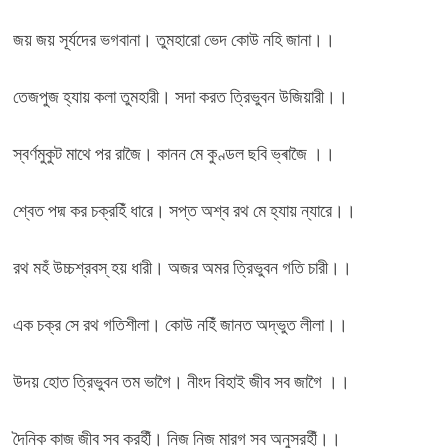
জয় জয় সূর্যদের ভগবানা। তুমহারো ভেদ কোউ নহি জানা।।
তেজপুজ হ্যায় কলা তুমহারী। সদা করত ত্রিভুবন উজিয়ারী।।
স্বর্ণমুকুট মাথে পর রাজৈ। কানন মে কুণ্ডল ছবি ভ্ৰাজৈ ।।
শ্বেত পদ্ম কর চক্রহিঁ ধারে। সপ্ত অশ্ব রথ মে হ্যায় ন্যারে।।
রথ মহঁ উচ্চশ্রবস্ হয় ধারী। অজর অমর ত্রিভুবন গতি চারী।।
এক চক্র সে রথ গতিশীলা। কোউ নহিঁ জানত অদ্ভুত লীলা।।
উদয় হোত ত্রিভুবন তম ভাগৈ। নীংদ বিহাই জীব সব জাগৈ ।।
দৈনিক কাজ জীব সব করহীঁ। নিজ নিজ মারগ সব অনুসরহীঁ।।