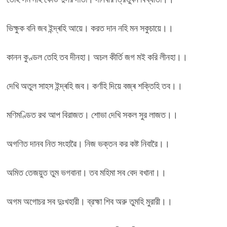
ভিক্ষুক বনি জব ইন্দ্ৰহি আয়ে। করত দান নহি মন সকুচায়ে।।
কানন কুণ্ডল তেহি তব দীনহা। অচল কীর্তি জগ মই করি লীনহা।।
দেখি অতুল সাহস ইন্দ্ৰহি জব। কৰ্ণহি দিয়ে বজ্ৰ শক্তিহি তব।।
মণিমণ্ডিত রথ আপ বিরাজত। শোভা দেখি সকল সুর লাজত।।
অগণিত দানব নিত সংহাৱৈ। নিজ ভক্তন কর কষ্ট নিবারৈ।।
অমিত তেজয়ুত তুম ভগবানা। তব মহিমা সব বেদ বখানা।।
অগম অগোচর সব দুঃখহারী। ব্রহ্মা শিব অরু তুমহি মুরারী।।