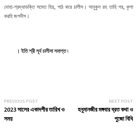
দোহা-শ্রদ্ধাভক্তি সমেত হিয়, পাঠ করে চালীস। সানুকুল রহ তাহি পর, কৃপা
করহি জগদীস।
। ইতি শ্রী সূর্য চালীসা সমাপ্ত ৷
Post
Previous
N
PREVIOUS POST
NEXT POST
post:
p
2023 সালের একাদশীর তারিখ ও
হনুমানজীর মঙ্গবার ব্রত কথা ও
navigation
সময়
পুজো বিধি