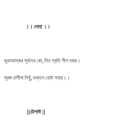
।। দোহা ।।
ভুবনভাস্কর সূর্যদেব কো, নিত প্রতি শীশ নবায়।
সূরজ চালীসা লিখুঁ, ভক্তন হোউ সহায়।।
||চৌপাঈ ||