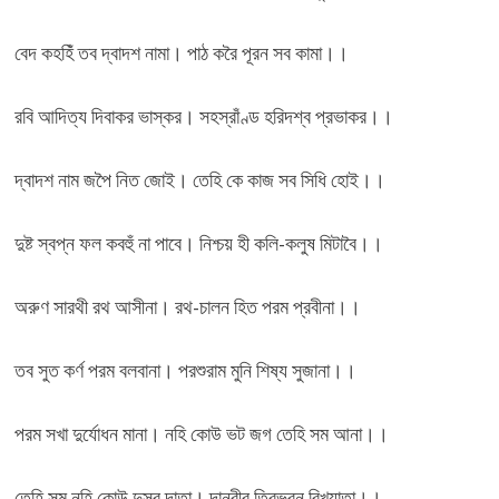
বেদ কহহিঁ তব দ্বাদশ নামা। পাঠ করৈ পূরন সব কামা।।
রবি আদিত্য দিবাকর ভাস্কর। সহস্রাঁণ্ড হরিদশ্ব প্রভাকর।।
দ্বাদশ নাম জপৈ নিত জোই। তেহি কে কাজ সব সিধি হোই।।
দুষ্ট স্বপ্ন ফল কবহুঁ না পাবে। নিশ্চয় হী কলি-কলুষ মিটাবৈ।।
অরুণ সারথী রথ আসীনা। রথ-চালন হিত পরম প্রবীনা।।
তব সুত কর্ণ পরম বলবানা। পরশুরাম মুনি শিষ্য সুজানা।।
পরম সখা দুর্যোধন মানা। নহি কোউ ভট জগ তেহি সম আনা।।
তেহি সম নহি কোউ দুসর দাতা। দানবীর ত্রিভুবন বিখ্যাতা।।