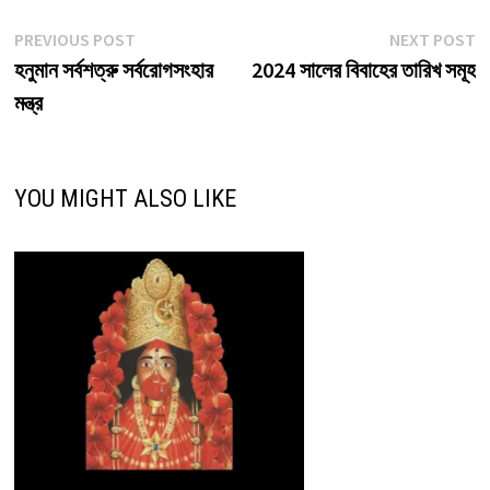
Post
Previous
N
PREVIOUS POST
NEXT POST
post:
p
হনুমান সর্বশত্রু সর্বরোগসংহার
2024 সালের বিবাহের তারিখ সমূহ
navigation
মন্ত্র
YOU MIGHT ALSO LIKE