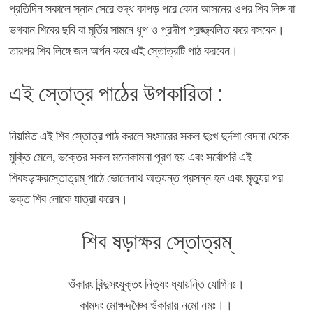
প্রতিদিন সকালে স্নান সেরে শুদ্ধ কাপড় পরে কোন আসনের ওপর শিব লিঙ্গ বা
ভগবান শিবের ছবি বা মূর্তির সামনে ধূপ ও প্রদীপ প্রজ্জ্বলিত করে বসবেন।
তারপর শিব লিঙ্গে জল অর্পন করে এই স্তোত্রটি পাঠ করবেন।
এই স্তোত্র পাঠের উপকারিতা :
নিয়মিত এই শিব স্তোত্র পাঠ করলে সংসারের সকল দুঃখ দুর্দশা বেদনা থেকে
মুক্তি মেলে, ভক্তের সকল মনোকামনা পূরণ হয় এবং সর্বোপরি এই
শিবষড়ক্ষরস্তোত্রম্ পাঠে ভোলেনাথ অত্যন্ত প্রসন্ন হন এবং মৃত‍্যুর পর
ভক্ত শিব লোকে যাত্রা করেন।
শিব ষড়াক্ষর স্তোত্রম্
ওঁকারং বিন্দুসংযুক্তং নিত্যং ধ্যায়ন্তি যোগিনঃ।
কামদং মোক্ষদঞ্চৈব ওঁকারায় নমো নমঃ।।