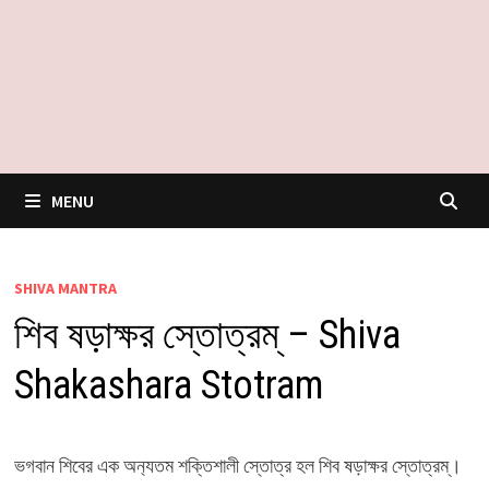
MENU
SHIVA MANTRA
শিব ষড়াক্ষর স্তোত্রম্ – Shiva
Shakashara Stotram
ভগবান শিবের এক অন‍্যতম শক্তিশালী স্তোত্র হল শিব ষড়াক্ষর স্তোত্রম্।