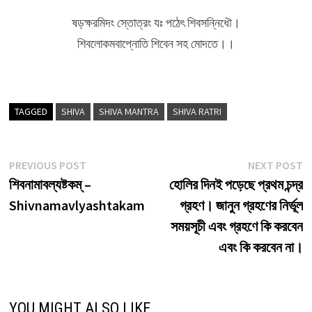
ষড়ক্ষরমিদং স্তোত্রং যঃ পঠেৎ শিবসন্নিধৌ।
শিবলোকমবাপ্নোতি শিবেন সহ মোদতে।।
TAGGED
SHIVA
SHIVA MANTRA
SHIVA RATRI
Post
Previous
N
PREVIOUS POST
NEXT POST
post:
p
শিবনামাবল্যষ্টকম্ –
হোলির দিনই পড়েছে প্রথম চন্দ্র
navigation
Shivnamavlyashtakam
গ্রহণ। জানুন গ্রহণের নির্ভূল
সময়সূচী এবং গ্রহণে কি করবেন
এবং কি করবেন না।
YOU MIGHT ALSO LIKE