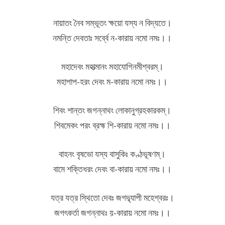
নায়াতং নৈব সম্ভূতং ক্ষয়ো যস্য ন বিদ্যতে।
নমন্তি দেবতাঃ সর্ব্বে ন-কারায় নমো নমঃ।।
মহাদেবং মহাত্মানং মহাযোগিনমীশ্বরম্।
মহাপাপ-হরং দেবং ম-কারায় নমো নমঃ।।
শিবং শান্তং জগন্নাথং লোকানুগ্রহকারকম্।
শিবমেকং পরং ব্রহ্ম শি-কারায় নমো নমঃ।।
বাহনং বৃষভো যস্য বাসুকিঃ কণ্ঠভূষণম্।
বামে শক্তিধরং দেবং বা-কারায় নমো নমঃ।।
যত্র যত্র স্থিতো দেবঃ জগদ্ব্যাপী মহেশ্বরঃ।
জগৎকর্তা জগন্নাথঃ য়-কারায় নমো নমঃ।।