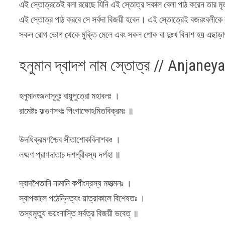
এই স্তোত্রতেই বলা রয়েছে যিনি এই স্তোত্র সকাল বেলা পাঠ করেন তার মৃ
এই স্তোত্র পাঠ করবে সে সর্বদা বিজয়ী হবেন। এই স্তোত্রেই বজরংবলীকে 
সকল রোগ ভোগ থেকে মুক্তি মেলে এবং সকল শোক বা দুঃখ বিনাশ হয় এছাড়াও জ্ঞা
হনুমান দ্বাদশ নাম স্তোত্র // Anja
হনুমানংজনাসূনুঃ বায়ুপুত্রো মহাবলঃ ।
রামেষ্টঃ ফল্গুণসখঃ পিংগাক্ষোঽমিতবিক্রমঃ ॥
উদধিক্রমণশ্চৈব সীতাশোকবিনাশকঃ ।
লক্ষ্মণ প্রাণদাতাচ দশগ্রীবস্য দর্পহা ॥
দ্বাদশৈতানি নামানি কপীংদ্রস্য মহাত্মনঃ ।
স্বাপকালে পঠেন্নিত্যং য়াত্রাকালে বিশেষতঃ ।
তস্যমৃত্যু ভয়ংনাস্তি সর্বত্র বিজয়ী ভবেত্ ॥