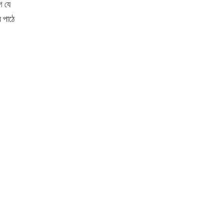
ে যে
 পাঠে