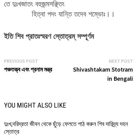
তে দুঃখজাতং বহুজন্মসঞ্ছিতং
             হিত্বা পদং যান্তি তদেব শম্ভোঃ।।
ইতি শিব প্রাতঃস্মরণ স্তোত্রম্ সম্পূর্ণম
Post
Previous
N
PREVIOUS POST
NEXT POST
post:
p
পঞ্চতত্ত্ব এবং প্রনাম মন্ত্র
Shivashtakam Stotram
navigation
in Bengali
YOU MIGHT ALSO LIKE
দুঃখ,দরিদ্রতা জীবন থেকে ছুঁড়ে ফেলতে পাঠ করুন শিব দারিদ্র্য দহন
স্তোত্র