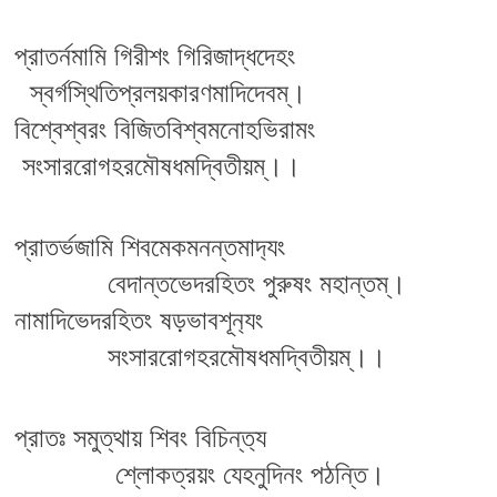
প্রাতর্নমামি গিরীশং গিরিজাদ্ধদেহং
  স্বর্গস্থিতিপ্রলয়কারণমাদিদেবম্।
বিশ্বেশ্বরং বিজিতবিশ্বমনোহভিরামং
 সংসাররোগহরমৌষধমদ্বিতীয়ম্।। 
প্রাতর্ভজামি শিবমেকমনন্তমাদ‍্যং
            বেদান্তভেদরহিতং পুরুষং মহান্তম্।
নামাদিভেদরহিতং ষড়ভাবশূন‍্যং
            সংসাররোগহরমৌষধমদ্বিতীয়ম্।।
প্রাতঃ সমুত্থায় শিবং বিচিন্ত‍্য
             শ্লোকত্রয়ং যেহনুদিনং পঠন্তি।