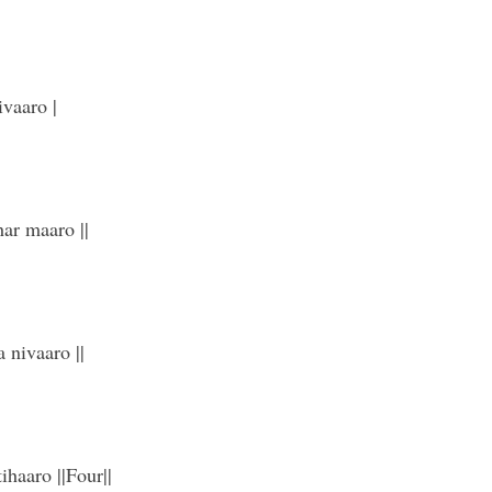
ivaaro |
ar maaro ||
 nivaaro ||
haaro ||Four||