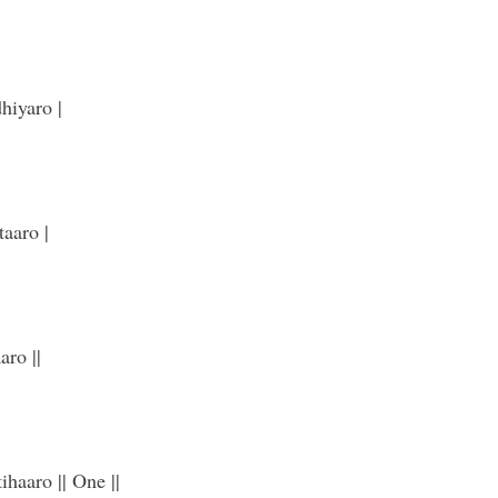
hiyaro |
taaro |
aro ||
haaro || One ||