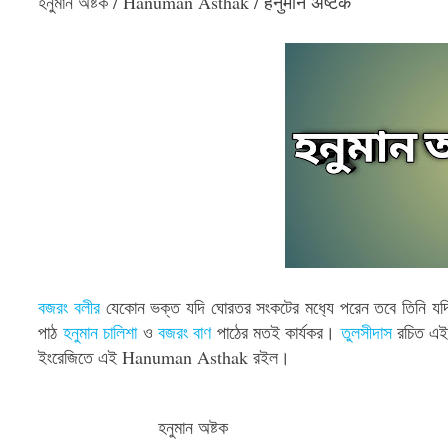
হনুমান অষ্টক / Hanuman Asthak / हनुमान अष्टक
বজরং বলীর
 যেকোন ভক্ত যদি ঘোরতর সংকটের মধ‍্যে পরেন তবে তিনি যদি
পাঠ 
হনুমান চালিশা
 ও 
বজরং বাণ
 পাঠের মতই কার্যকর। 
তুলসীদাস
 রচিত এই 
ইংরেজিতে এই Hanuman Asthak রইল।
                    হনুমান অষ্টক 