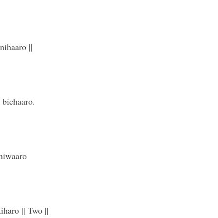
nihaaro ||
 bichaaro.
 niwaaro
haro || Two ||