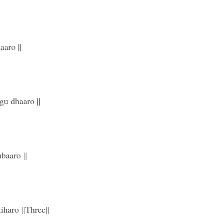
aaro ||
gu dhaaro ||
baaro ||
haro ||Three||