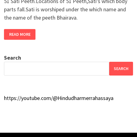
51 Sati Peeth.Locations of 51 Peeth,Sati’s which body
parts fall.Sati is worshiped under the which name and
the name of the peeth Bhairava.
জানুন
READ MORE
সতীর
৫১পীঠের
বর্তমান
অবস্থান
এবং
Search
কোথায়
কোন
অঙ্গ
SEARCH
পড়েছিল
https://youtube.com/@Hindudharmerrahassaya