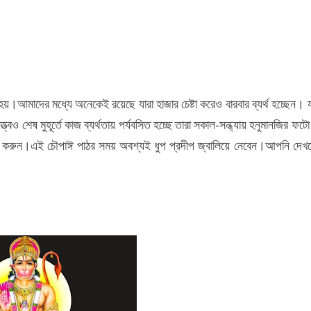
়।আমাদের মধ্যে অনেকেই রয়েছে যারা হাজার চেষ্টা করেও বারবার ব্যর্থ হচ্ছেন। যা
েও শেষ মুহূর্তে কাজ ব্যর্থতায় পর্যবসিত হচ্ছে তারা সকাল-সন্ধ্যায় হনুমানজির ফট
পাঠ করুন।এই চৌপাঈ পাঠর সময় অবশ্যই ধুপ প্রদীপ জ্বালিয়ে নেবেন।আপনি দেখব