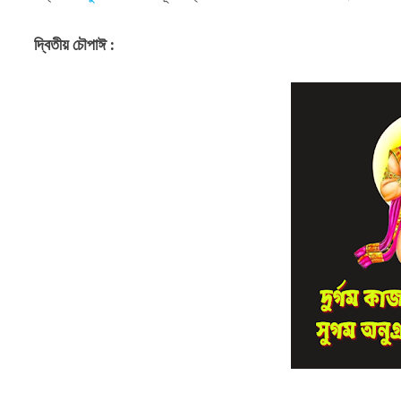
দ্বিতীয় চৌপাঈ :