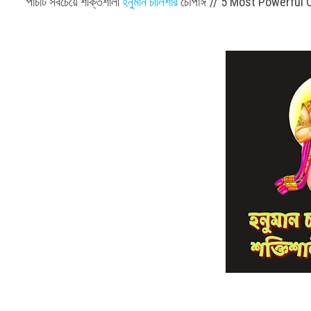
পাঁচটি সবচেয়ে শক্তিশালী
হনুমান চালিশার
চৌপাঈ // 5 Most Powerful