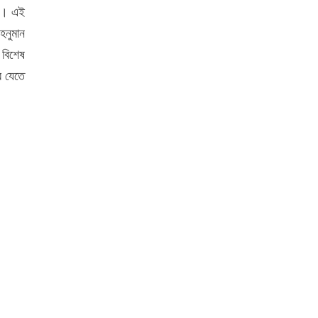
লী। এই
হনুমান
 বিশেষ
ে যেতে