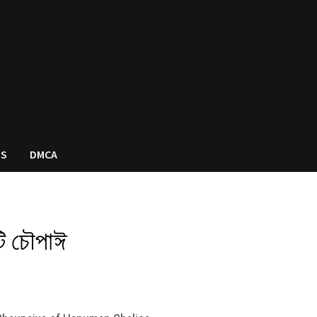
US
DMCA
টি চৌপাঈ