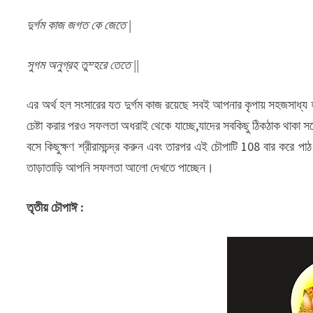
দুর্গম কাজ জগত কে জেতে |
সুগম অনুগ্রহ তুম্হরে তেতে ||
এর অর্থ হল সংসারের যত দুর্গম কাজ রয়েছে সবই আপনার কৃপায় সহজসাধ্য হয
চেষ্টা করার পরও সফলতা অধরাই থেকে যাচ্ছে,যাদের সবকিছু ঠিকঠাক থাকা সত্ত্ব
বসে কিছুক্ষণ শ্রীরামচন্দ্র করুন এবং তারপর এই চৌপাটি 108 বার করে 
তাড়াতাড়ি আপনি সফলতা আলো দেখতে পাচ্ছেন।
তৃতীয় চৌপাঈ :