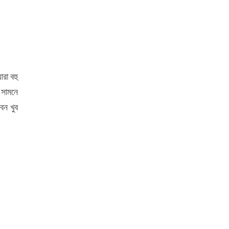
রা বহু
ো সামনে
েন খুব