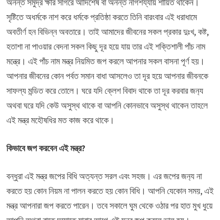
অনন্ত সমুদ্র ক্ষীর সাগরে আদিশেষ বা অনন্ত নাগশয্যায় শায়িত থাকেন।
সৃষ্টিতে অধর্মকে নাশ করে ধর্মকে প্রতিষ্ঠা করতে তিনি বারংবার এই ধরাধামে
অবতীর্ণ হন বিভিন্ন অবতারে। তাই আমাদের জীবনের সকল প্রকার দুঃখ, কষ্ট,
হতাশা না পাওয়ার বেদনা সকল কিছু দূর হয়ে যায় তার এই শক্তিশালী পাঁচ নাম
মন্ত্রে। এই পাঁচ নাম মন্ত্র নিয়মিত জপ করলে আপনার সকল বাসনা পূর্ণ হয়।
আপনার জীবনের কোন পর্বত সমান বাধা আসলেও তা দূর হয়ে আপনার জীবনকে
সাফল্য মন্ডিত করে তোলে। ঘরে যদি ক্লেশ বিবাদ থাকে তা দূর করবার জন‍্য
অথবা ঘরে যদি কেউ অসুস্থ থাকে বা আপনি কোনভাবে অসুস্থ থাকেন তাহলে
এই মন্ত্র মহৌষধির মত কাজ করে থাকে।
কিভাবে জপ করবেন এই মন্ত্র?
বন্ধুরা এই মন্ত্র জপের বিধি অত্যন্ত সরল এবং সহজ। এর জপের জন‍্য না
করতে হয় কোন নিয়ম না পালন করতে হয় কোন বিধি। আপনি যেকোন সময়, এই
মন্ত্র আপনারা জপ করতে পারেন। তবে সকালে ঘুম থেকে ওঠার পর হাত মুখ ধুয়ে